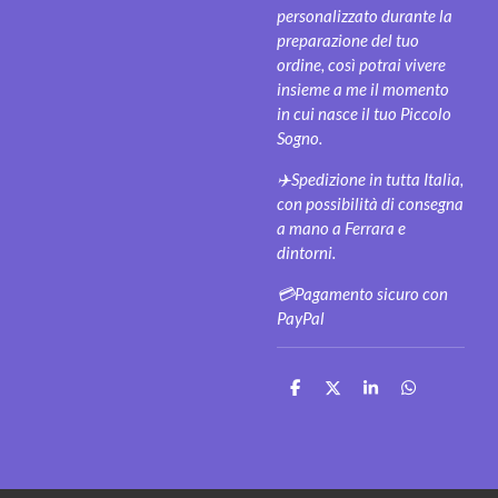
personalizzato durante la
preparazione del tuo
ordine, così potrai vivere
insieme a me il momento
in cui nasce il tuo Piccolo
Sogno.
✈️Spedizione in tutta Italia,
con possibilità di consegna
a mano a Ferrara e
dintorni.
💳Pagamento sicuro con
PayPal
C
C
C
C
o
o
o
o
n
n
n
n
d
d
d
d
i
i
i
i
v
v
v
v
i
i
i
i