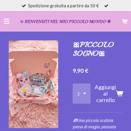
Spedizione gratuita a partire da 50 €
Vai
al
contenuto
✨️ BENVENUTI NEL MIO PICCOLO MONDO 🌟
principale
🎀PICCOLO
SOGNO🎀
9,90 €
Aggiungi
al
carrello
🎁Una piccola scatola
piena di magia, pensata